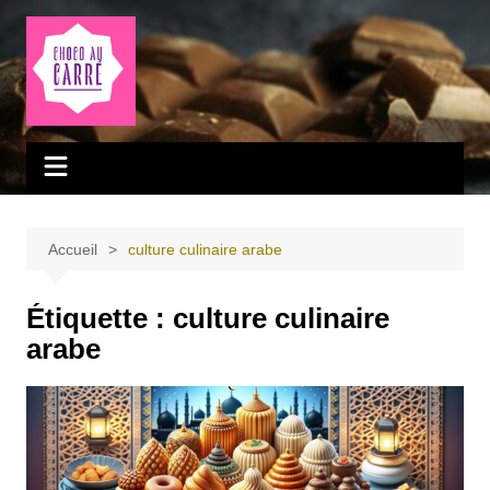
Aller
au
contenu
Accueil
culture culinaire arabe
Étiquette :
culture culinaire
arabe