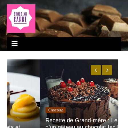
Aller
au
contenu
Chocolat
Recette de Grand-mère : Le secret
d’un gâteau au chocolat facile,
3