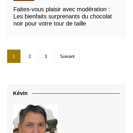
Faites-vous plaisir avec modération :
Les bienfaits surprenants du chocolat
noir pour votre tour de taille
Pagination
1
2
3
Suivant
des
publications
Kévin