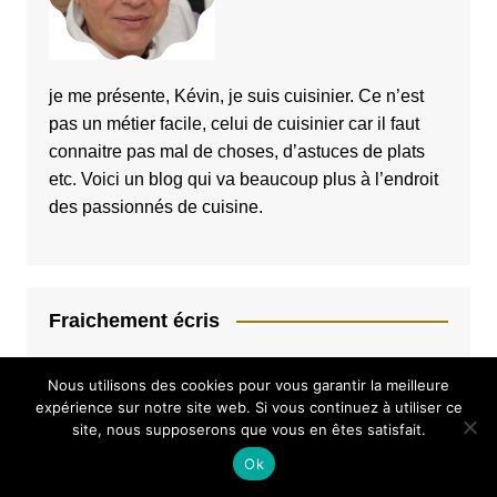
je me présente, Kévin, je suis cuisinier. Ce n’est
pas un métier facile, celui de cuisinier car il faut
connaitre pas mal de choses, d’astuces de plats
etc. Voici un blog qui va beaucoup plus à l’endroit
des passionnés de cuisine.
Fraichement écris
Équipements indispensables cuisine : les 8 bases
Nous utilisons des cookies pour vous garantir la meilleure
d’un espace pratique
expérience sur notre site web. Si vous continuez à utiliser ce
site, nous supposerons que vous en êtes satisfait.
Comment choisir une poêle en titane adaptée à la
Ok
cuisson quotidienne ?