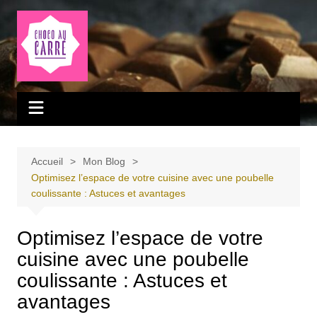
Aller
au
contenu
Accueil
Mon Blog
Optimisez l’espace de votre cuisine avec une poubelle
coulissante : Astuces et avantages
Optimisez l’espace de votre
cuisine avec une poubelle
coulissante : Astuces et
avantages