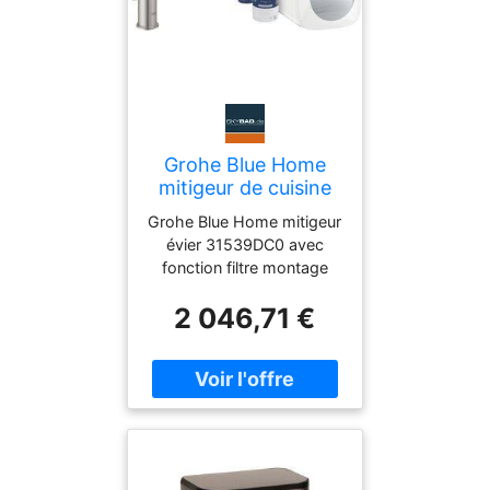
Grohe Blue Home
mitigeur de cuisine
31539DC0
Grohe Blue Home mitigeur
Supersteel, kit de
évier 31539DC0 avec
démarrage bec en L,
fonction filtre montage
bec mousseur
monotrou Boutons
coulissant
2 046,71 €
poussoirs pour 3 types
d'eau en bouteille filtrée et
réfrigérée calme moyen
pétillant Surface StarLight
Cartouche céramique
SilkMove 28 mm bec de
tuyau orientable Plage de
pivotement 150°