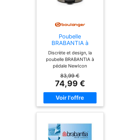
Poubelle
BRABANTIA à
pédale NewIcon 30L
Discrète et design, la
poubelle BRABANTIA à
pédale NewIcon
s'intégrera facilement
83,99 €
dans tous les intérieurs.
74,99 €
Elle possède une grande
capacité de 30 litres ainsi
qu'une fermeture douce,
pour une utilisation
confortable. Une poubelle
esthétique avec une
grande capacité Grâce à
son design moderne et
élégant, la poubelle