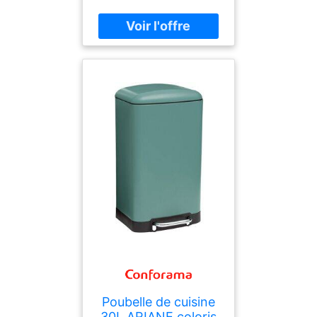
sol pour Blue Filtre S-Size
filtre à charbon actif Blue
et Blue magnésium + Filtre
Blue Filtre taille S Tête de
filtre avec réglage flexible
de la dureté de l'eau pour
une dureté de l'eau
inférieure à 9° dKH
commander un filtre à
charbon actif 40 547 La
bouteille de CO2 Blue
contient un composant
qui est considéré comme
une substance
dangereuse
Poubelle de cuisine
30L ARIANE coloris