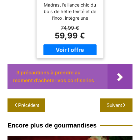
(Chocolat/Inox)
Madras, l'alliance chic du
160cm.
marron
bois de hêtre teinté et de
l'inox, intègre une
innovation de dernière
74,99 €
génération : la
59,99 €
suppression de l'axe
central. Invisible sur ce
modèle, mais essentiel à
son fonctionnement, ce
système permet
notamment un
3 précautions à prendre au
remplissage très aisé du
moment d'acheter vos confiseries
réservoir, accessible par le
bouchon aimanté situé sur
le dessus du moulin et
Navigation
représente une nouveauté
Précédent
Suivant
mondiale brevetée.
de
l’article
Encore plus de gourmandises