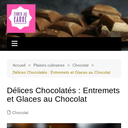
Aller
au
contenu
Accueil
Plaisirs culinaires
Chocolat
Délices Chocolatés : Entremets et Glaces au Chocolat
Délices Chocolatés : Entremets
et Glaces au Chocolat
Chocolat