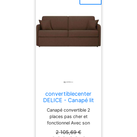
convertiblecenter
DELICE - Canapé lit
2 places - Tissu
Canapé convertible 2
tissé, Chocolat
places pas cher et
fonctionnel Avec son
couchage de 120 × 190
2 105,69 €
cm , il s’intègre facilement