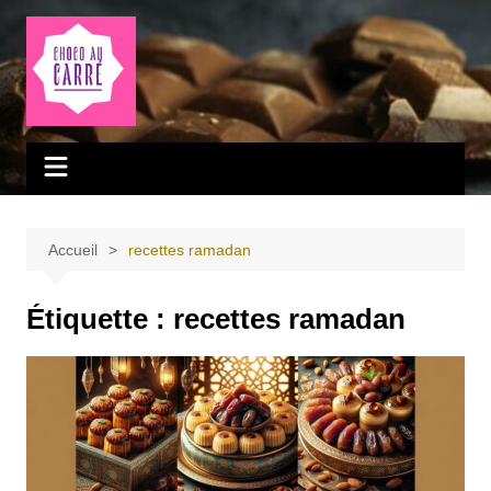
Aller
au
contenu
Accueil
recettes ramadan
Étiquette :
recettes ramadan