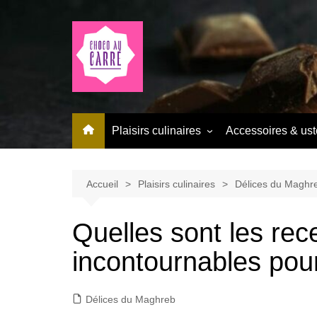
Aller
au
contenu
Plaisirs culinaires
Accessoires & ust
Chocolat
Délices du Maghreb
Accueil
Plaisirs culinaires
Délices du Maghr
Quelles sont les rec
incontournables po
Délices du Maghreb