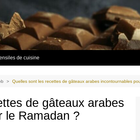
ensiles de cuisine
eb
Quelles sont les recettes de gâteaux arabes incontournables p
ettes de gâteaux arabes
ur le Ramadan ?