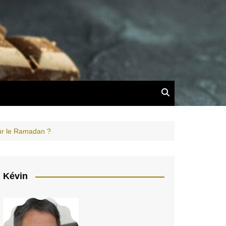
our le Ramadan ?
Kévin