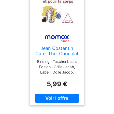
Jean Costentin
Café, Thé, Chocolat
: Les Bienfaits Pour
Binding : Taschenbuch,
Le Cerveau Et Pour
Edition : Odile Jacob,
Le Corps
Label : Odile Jacob,
Publisher : Odile Jacob,
5,99 €
medium : Taschenbuch,
numberOfPages : 288,
publicationDate : 2010-
05-07, authors : Jean
Costentin, Pr Pierre
Delaveau, languages :