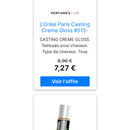
L'Oréal París Casting
Creme Gloss #515-
chocolat glacé
CASTING CREME GLOSS.
Teintures pour cheveux.
Type de cheveux: Tous
types de cheveux
8,96 €
7,27 €