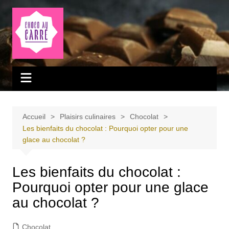
Aller
au
contenu
Accueil
Plaisirs culinaires
Chocolat
Les bienfaits du chocolat : Pourquoi opter pour une
glace au chocolat ?
Les bienfaits du chocolat :
Pourquoi opter pour une glace
au chocolat ?
Chocolat