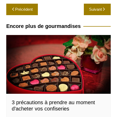
french, ISBN :
Navigation
2738124208
Précédent
Suivant
de
l’article
Encore plus de gourmandises
3 précautions à prendre au moment
d’acheter vos confiseries