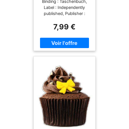
Binding : Taschenbuch,
Les Plus Délicieux À
Label : Independently
Préparer Soi-Même !
published, Publisher :
Independently published,
7,99 €
medium : Taschenbuch,
numberOfPages : 175,
publicationDate : 2022-
01-09, authors : Luc Brun