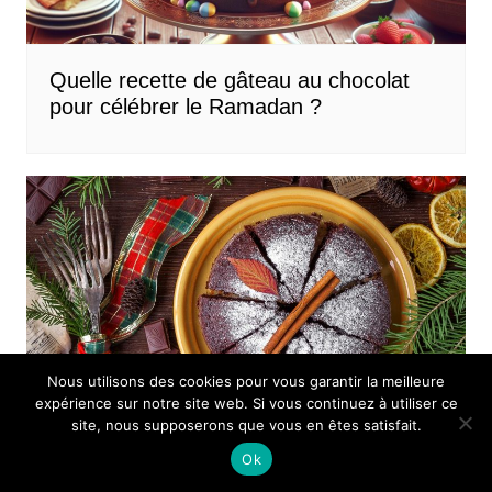
HT - cm 26,5 cm Hauteur
(cm) 6,5 cm Contenance
(L) 2,00 l Poids (kg) 1
Quelle recette de gâteau au chocolat
Hauteur: 6 cm Longueur /
pour célébrer le Ramadan ?
Diamètre 25,5 cm Taille:
21,5 cm Température
maximale (°C): 270,00 °C
Temp. Min (°C): -20,00 °C
Capacité totale - L: 1,80 l
Nous utilisons des cookies pour vous garantir la meilleure
expérience sur notre site web. Si vous continuez à utiliser ce
site, nous supposerons que vous en êtes satisfait.
Ok