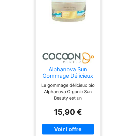
Alphanova Sun
Gommage Délicieux
Bio 200 g - Pot 200
Le gommage délicieux bio
g
Alphanova Organic Sun
Beauty est un
incontournable pour
15,90 €
préparer votre peau aux
vacances. Sa texture
onctueuse exfolie en
douceur, éliminant les