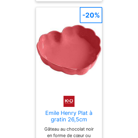
cellules mortes tout en
préservant le film
hydrolipidique. Enrichi
-20%
d'un parfum
Emile Henry Plat à
gratin 26,5cm
MADELEINE Candy-
Gâteau au chocolat noir
Rose rose
en forme de cœur ou