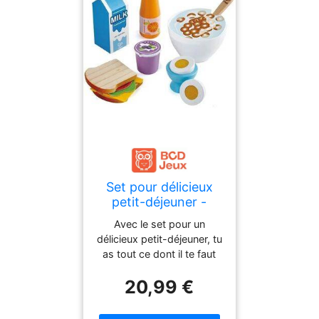
Set pour délicieux
petit-déjeuner -
Hape
Avec le set pour un
délicieux petit-déjeuner, tu
as tout ce dont il te faut
pour te préparer un repas
20,99 €
qui te permettra de bien
démarrer la journée ! Dès
3 ans.