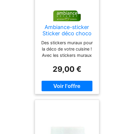
Ambiance-sticker
Sticker déco choco
gâteau
Des stickers muraux pour
la déco de votre cuisine !
Avec les stickers muraux
pour la cuisine et ce
29,00 €
sticker plaque choco
gâteau, vous pourrez
enfin décorer l'intérieur de
votre cuisine à votre guise
avec leur aide ! Délicieux
chocolat décoration de
gâteau pour vous! Où
coller cet autocollant déco
?