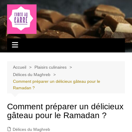
Aller
au
contenu
Accueil
Plaisirs culinaires
Délices du Maghreb
Comment préparer un délicieux gâteau pour le
Ramadan ?
Comment préparer un délicieux
gâteau pour le Ramadan ?
Délices du Maghreb