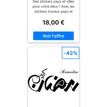
Des stickers pays et villes
pour votre déco ! Avec les
stickers muraux pays et
villes et ce Monument
18,00 €
Ramadan Kareem , vous
pourrez enfin décorer
l'intérieur de votre maison
à votre guise ! Où coller
cet autocollant déco ? Cet
autocollant déco sera
parfait votre salon ou
-42%
votre chambre ! Vous
trouver