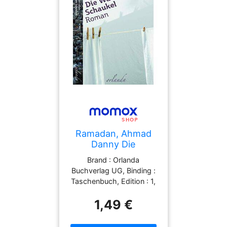
Ramadan, Ahmad
Danny Die
Wäscheleinen-
Brand : Orlanda
Schaukel
Buchverlag UG, Binding :
Taschenbuch, Edition : 1,
Label : Orlanda Verlag
1,49 €
GmbH, Publisher : Orlanda
Verlag GmbH, medium :
Taschenbuch,