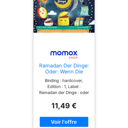
Ramadan Der Dinge:
Oder: Wenn Die
Gegenstände
Binding : hardcover,
Erzählen
Edition : 1, Label :
Ramadan der Dinge : oder
: wenn die Gegenstände
11,49 €
erzählen, Format :
picture_book, medium :
hardcover,
publicationDate : 2022-