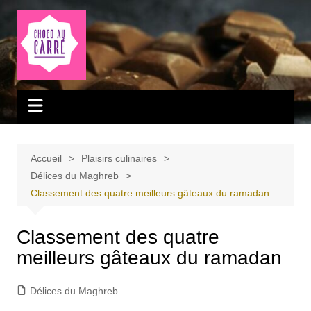
Aller
au
contenu
Accueil
Plaisirs culinaires
Délices du Maghreb
Classement des quatre meilleurs gâteaux du ramadan
Classement des quatre
meilleurs gâteaux du ramadan
Délices du Maghreb