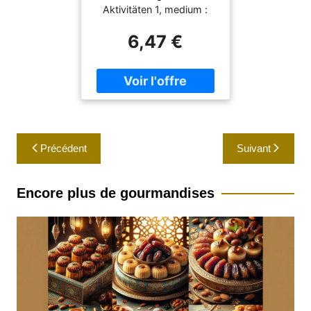
Aktivitäten 1, medium :
pamphlet,
6,47 €
numberOfPages : 76,
publicationDate : 2025-
01-21, languages :
german, ISBN :
394687178X
Navigation
Précédent
Suivant
de
l’article
Encore plus de gourmandises