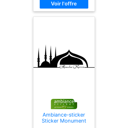
numberOfPages : 288,
publicationDate : 2021-
01-11, authors : Ramadan,
Ahmad Danny, translators
: Heide Horn, Christa
Prummer-Lehmair, ISBN :
3944666747
Ambiance-sticker
Sticker Monument
Ramadan Kareem