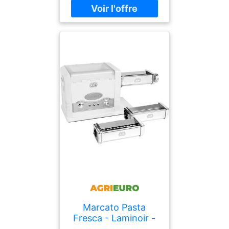
7000 est un bijou de
technologie culinaire.
Grâce à la machine à
pâtes Philips, préparez
jusqu'à 8 portions* de
délicieuses pâtes maison
à la fois, à déguster en
famille et entre amis et en
moins de 10 minutes*. La
balance intégrée calcule la
quantité de liquide à
ajouter au type de farine
de votre choix, pour des
résultats parfaits à
chaque fois ! Elle pétrit
automatiquement les
ingrédients pour extruder
toutes sortes de pâtes et
est fournie avec 10
Marcato Pasta
formes de disques pour
Fresca - Laminoir -
préparer diverses pâtes :
Machine à pâtes