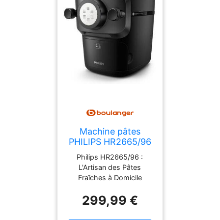
Machine pâtes
PHILIPS HR2665/96
Philips HR2665/96 :
L'Artisan des Pâtes
Fraîches à Domicile
Technologie Avancée pour
299,99 €
une Qualité Inégalée La
machine à pâtes Philips
HR2665/96 de la série