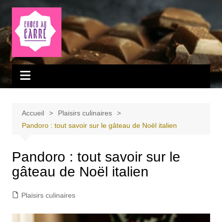
Aller
au
contenu
Accueil
Plaisirs culinaires
Pandoro : tout savoir sur le gâteau de Noël italien
Pandoro : tout savoir sur le
gâteau de Noël italien
Plaisirs culinaires