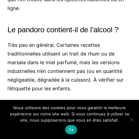
ligne.
Le pandoro contient-il de l’alcool ?
Très peu en général. Certaines recettes
traditionnelles utilisent un trait de rhum ou de
marsala dans le miel parfumé, mais les versions
industrielles n’en contiennent pas (ou en quantité
négligeable, dégradée à la cuisson). À vérifier sur
l’étiquette pour les enfants.
Nous utilisons des cookies pour vous garantir la meilleure
Quand mange-t-on le pandoro en
expérience sur notre site web. Si vous continuez à utiliser ce
Italie ?
site, nous supposerons que vous en êtes satisfait.
Ok
C’est un dessert de Noël. On le sort en général à