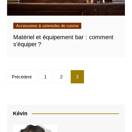
Accessoires & ustensiles de cuisine
Matériel et équipement bar : comment
s’équiper ?
Pagination
Précédent
1
2
3
des
publications
Kévin