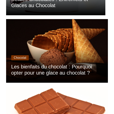
moelleux et irrésistible
d
Chocolat
Les bienfaits du chocolat : Pourquoi
opter pour une glace au chocolat ?