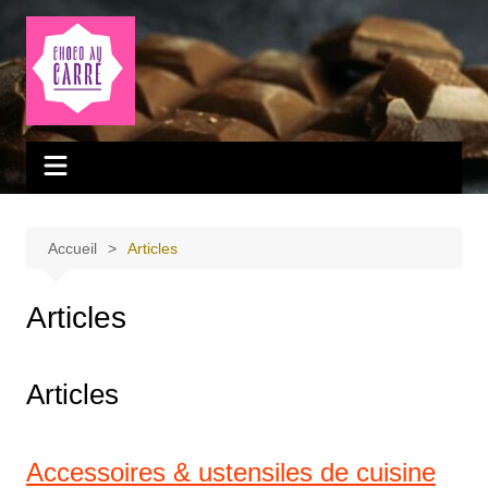
Aller
au
contenu
Accueil
Articles
Articles
Articles
Accessoires & ustensiles de cuisine